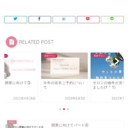
RELATED POST
サロン
美容サロン
美容サロン
ロン開業に向けて③
今年の浴衣ご予約につい
サロンの物件が見つ
て
ました(T ^ T)
2022年4月28日
2024年6月5日
2022年11
開業に向けてパート④