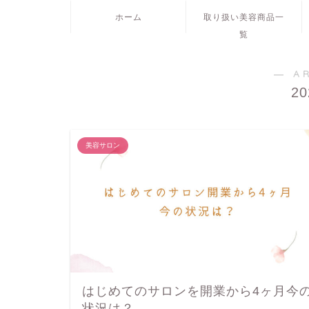
ホーム
取り扱い美容商品一
覧
― A
2
美容サロン
はじめてのサロンを開業から4ヶ月今
状況は？