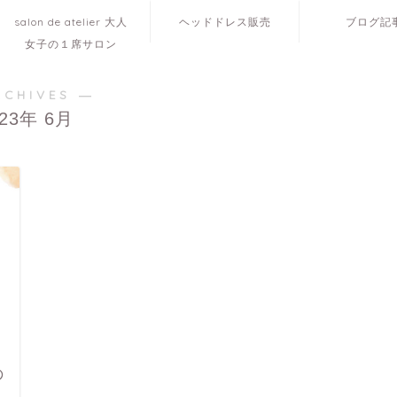
salon de atelier 大人
ヘッドドレス販売
ブログ記
女子の１席サロン
RCHIVES ―
023年 6月
の