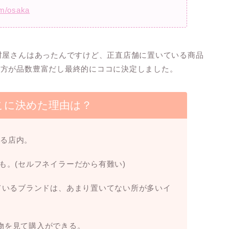
om/osaka
材屋さんはあったんですけど、正直店舗に置いている商品
の方が品数豊富だし最終的にココに決定しました。
こに決めた理由は？
誇る店内。
も。(セルフネイラーだから有難い)
けているブランドは、あまり置いてない所が多いイ
物を見て購入ができる。