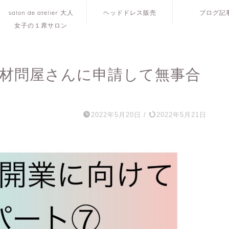
salon de atelier 大人
ヘッドドレス販売
ブログ記
女子の１席サロン
商材問屋さんに申請して無事合
2022年5月20日
/
2022年5月21日