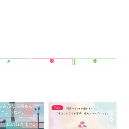
子育て
美