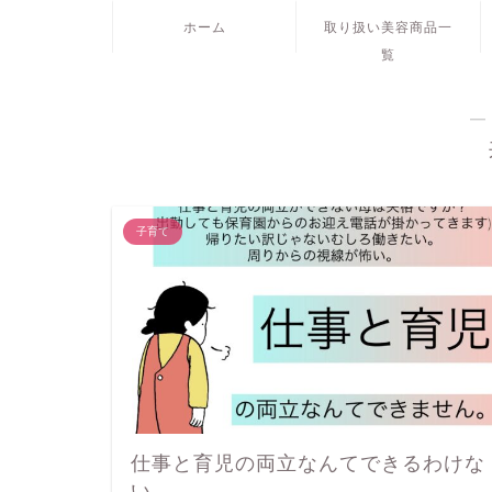
ホーム
取り扱い美容商品一
覧
―
子育て
仕事と育児の両立なんてできるわけな
い。