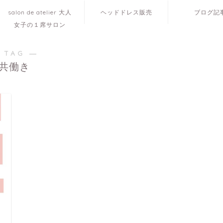
salon de atelier 大人
ヘッドドレス販売
ブログ記
女子の１席サロン
 TAG ―
共働き