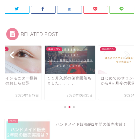
RELATED POST
サロン
美容サロン
美容サロン
ンコインモニター様募
１１月入所の保育園落ち
はじめてのサロンを
終了のおしらせ🖐
ました、、、。
から4ヶ月今の状況
2023年1月19日
2022年10月25日
2023年6
ハンドメイド販売約2年間の販売実績！