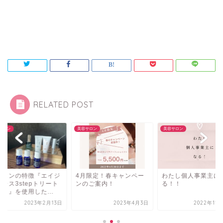
RELATED POST
サロン
美容サロン
美容サロン
サロンの特徴『エイジ
4月限定！春キャンペー
わたし個人事業主に
レス3stepトリート
ンのご案内！
る！！
ト』を使用した...
2023年2月13日
2023年4月3日
2022年11