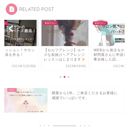
RELATED POST
サロン
美容サロン
美容サロン
業ミッション！サロン
【セルフアレンジ】ルー
WEBから発注をかけ
の家具を作る！
ズな垢抜けヘアアレンジ
材問屋さんに申請し
レッスンはじまります
事合格した話。
2022年12月28日
2023年9月9日
2022年5月
開業から1年。ご来店くださるお客様に
感謝でいっぱいです。