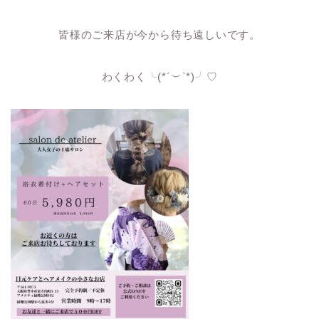
皆様のご来店が今から待ち遠しいです。
わくわく╰(*´︶`*)╯♡